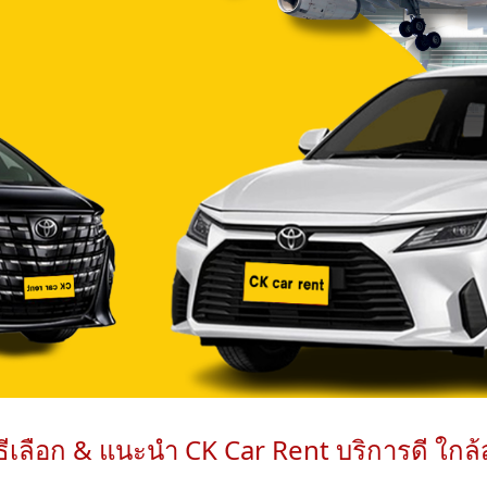
ิธีเลือก & แนะนำ CK Car Rent บริการดี ใกล