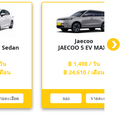
BYD
Jaecoo
ATTO 3
O 5 EV MAX+
฿ 1,926 / วัน
,498 / วัน
฿ 29,960 / เดือน
610 / เดือน
จอง
รายละเอียด
รายละเอียด