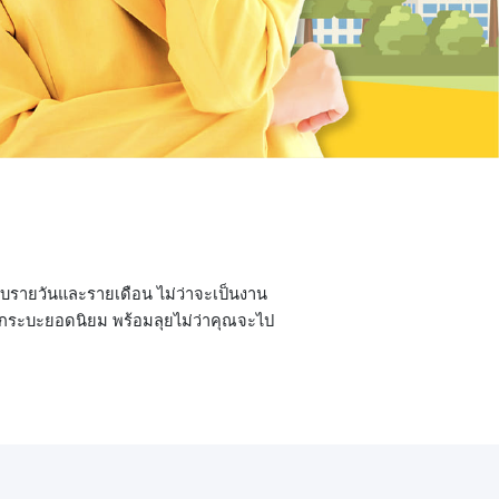
รายวันและรายเดือน ไม่ว่าจะเป็นงาน
รถกระบะยอดนิยม พร้อมลุยไม่ว่าคุณจะไป