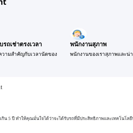
nt
อบรถเช่าตรงเวลา
พนักงานสุภาพ
้ความสำคัญกับเวลานัดของ
พนักงานของเราสุภาพและน่า
t
่เกิน
5
ปี ทำให้คุณมั่นใจได้ว่าจะได้รับรถที่มีประสิทธิภาพและเทคโนโลยี