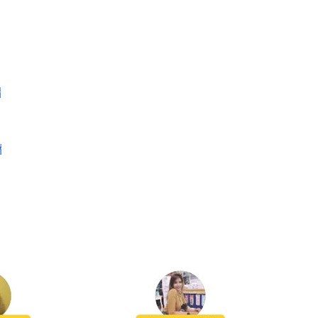
่
่
่