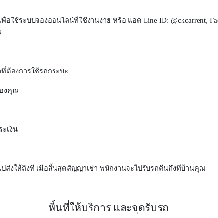
เพื่อใช้ระบบจองออนไลน์ที่ใช้งานง่าย หรือ แอด
Line ID
:
@ckcarrent, F
8
ที่ต้องการใช้รถกระบะ
ของคุณ
ระเงิน
งให้ถึงที่ เมื่อสิ้นสุดสัญญาเช่า พนักงานจะไปรับรถคืนถึงที่บ้านคุณ
พื้นที่ให้บริการ และจุดรับรถ