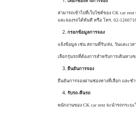
เลือกช่องทางการจอง
สามารถเข้าไปที่เว็บไซต์ของ
CK car rent
และจองรถได้ทันที หรือ โทร.
02
-
126071
กรอกข้อมูลการจอง
แจ้งข้อมูล เช่น สถานที่รับ/ส่ง
,
วันและเวลา
เลือกรุ่นรถที่ต้องการสำหรับการเดินทาง
ยืนยันการจอง
ยืนยันการจองผ่านช่องทางที่เลือก และชำ
รับรถ-คืนรถ
พนักงานของ
CK car rent
จะนำรถกระบะไปส่