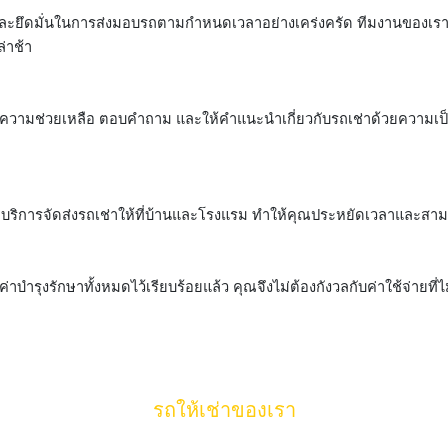
ละยึดมั่นในการส่งมอบรถตามกำหนดเวลาอย่างเคร่งครัด ทีมงานของเราทำ
่าช้า
ความช่วยเหลือ ตอบคำถาม และให้คำแนะนำเกี่ยวกับรถเช่าด้วยความเป็นมิ
บริการจัดส่งรถเช่าให้ที่บ้านและโรงแรม ทำให้คุณประหยัดเวลาและสามา
าบำรุงรักษาทั้งหมดไว้เรียบร้อยแล้ว คุณจึงไม่ต้องกังวลกับค่าใช้จ่ายที่
รถให้เช่าของเรา