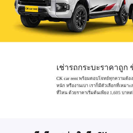
เช่ารถกระบะราคาถูก ข
CK car rent
พร้อมตอบโจทย์ทุกความต้องก
หนัก หรืองานเบา เราก็มีตัวเลือกที่เหมาะส
ที่ไหน ด้วยราคาเริ่มต้นเพียง
1,605
บาทต่