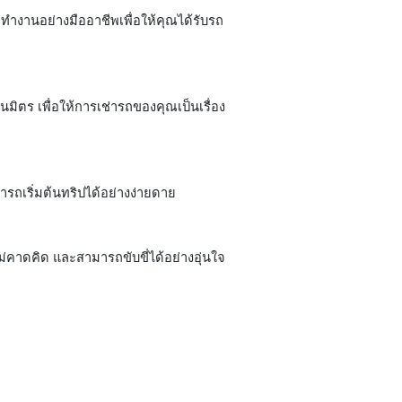
งานอย่างมืออาชีพเพื่อให้คุณได้รับรถ
ตร เพื่อให้การเช่ารถของคุณเป็นเรื่อง
รถเริ่มต้นทริปได้อย่างง่ายดาย
ไม่คาดคิด และสามารถขับขี่ได้อย่างอุ่นใจ