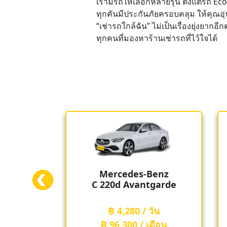
เรามีรถให้เลือกหลายรุ่น ตั้งแต่รถ Ec
ทุกคันมีประกันภัยครอบคลุม ให้คุณอ
“เช่ารถใกล้ฉัน” ไม่เป็นเรื่องยุ่งยาก
ทุกคนที่มองหาร้านเช่ารถที่ไว้ใจได้
-Benz
Toyota
ntgarde
Alphard
/ วัน
฿ 6,420 / วัน
 เดือน
฿ 149,800 / เดือน