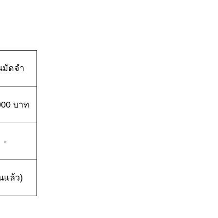
ินมัดจำ
000 บาท
-
นแล้ว)