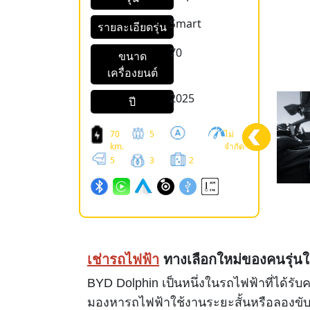
Smart
รายละเอียดรุ่น
70
ขนาด
เครื่องยนต์
2025
ปี
70
5
ไม่
km.
จำกัด
5
3
2
เช่ารถไฟฟ้า
ทางเลือกใหม่ของคนรุ่นใ
BYD Dolphin เป็นหนึ่งในรถไฟฟ้าที่ได้ร
มองหารถไฟฟ้าใช้งานระยะสั้นหรือลองขับ