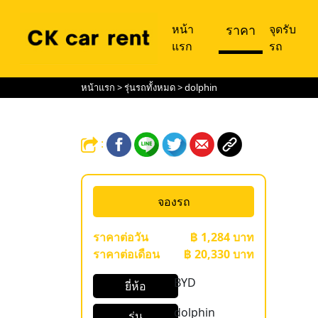
หน้า
ราคา
จุดรับ
แรก
รถ
หน้าแรก
>
รุ่นรถทั้งหมด
> dolphin
:
จองรถ
ราคาต่อวัน
฿ 1,284 บาท
ราคาต่อเดือน
฿ 20,330 บาท
BYD
ยี่ห้อ
dolphin
รุ่น