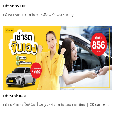
เช่ารถกระบะ
เช่ารถกระบะ รายวัน รายเดือน ขับเอง ราคาถูก
เช่ารถขับเอง
เช่ารถขับเอง ใกล้ฉัน ในกรุงเทพ รายวันและรายเดือน | CK car rent