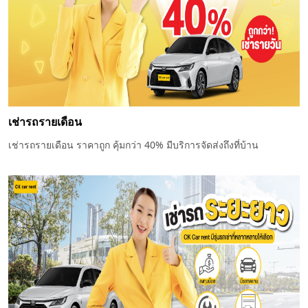
เช่ารถรายเดือน
เช่ารถรายเดือน ราคาถูก คุ้มกว่า 40% มีบริการจัดส่งถึงที่บ้าน