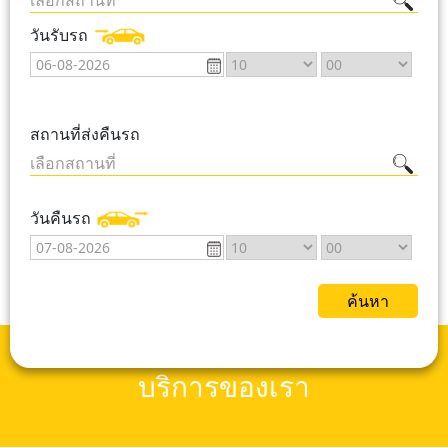
เลือกสถานที่
วันรับรถ
สถานที่ส่งคืนรถ
เลือกสถานที่
วันคืนรถ
ค้นหา
บริการของเรา