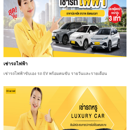
เช่ารถไฟฟ้า
เช่ารถไฟฟ้าขับเอง รถ EV พร้อมคนขับ รายวันและรายเดือน