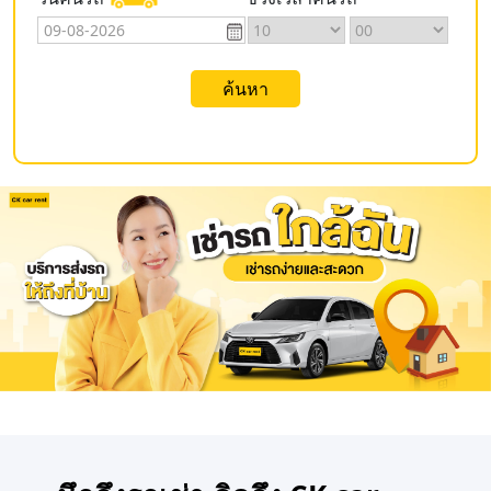
ค้นหา