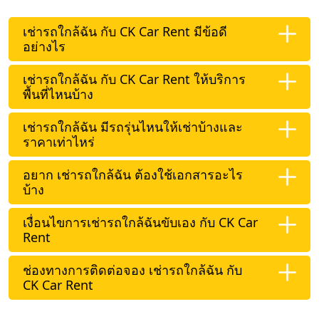
เช่ารถใกล้ฉัน กับ CK Car Rent มีข้อดี
อย่างไร
เช่ารถใกล้ฉัน กับ CK Car Rent ให้บริการ
พื้นที่ไหนบ้าง
เช่ารถใกล้ฉัน มีรถรุ่นไหนให้เช่าบ้างและ
ราคาเท่าไหร่
อยาก เช่ารถใกล้ฉัน ต้องใช้เอกสารอะไร
บ้าง
เงื่อนไขการเช่ารถใกล้ฉันขับเอง กับ CK Car
Rent
ช่องทางการติดต่อจอง เช่ารถใกล้ฉัน กับ
CK Car Rent