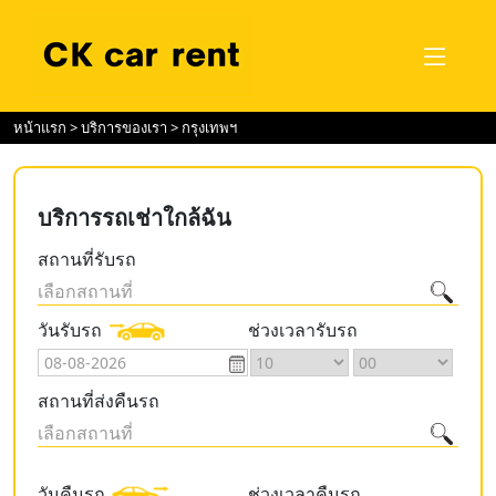
หน้าแรก
>
บริการของเรา
> กรุงเทพฯ
บริการรถเช่าใกล้ฉัน
สถานที่รับรถ
เลือกสถานที่
วันรับรถ
ช่วงเวลารับรถ
สถานที่ส่งคืนรถ
เลือกสถานที่
วันคืนรถ
ช่วงเวลาคืนรถ