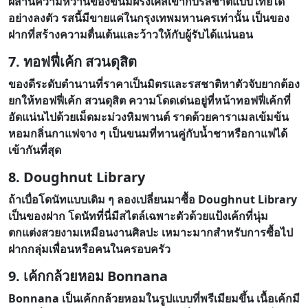
ผสานความหวานของขนมฝรั่งเศสเข้ากับรสชาติแบบไทยได้
อย่างลงตัว รสนี้มีขายแค่ในกรุงเทพมหานครเท่านั้น เป็นของ
ฝากที่สร้างความตื่นเต้นและว้าวให้กับผู้รับได้แน่นอน
7. ทอฟฟี่เค้ก สวนดุสิต
ของดีระดับตำนานที่ราคาเป็นมิตรและรสชาติหาตัวจับยากต้อง
ยกให้ทอฟฟี่เค้ก สวนดุสิต ความโดดเด่นอยู่ที่หน้าทอฟฟี่เค้กที่
อัดแน่นไปด้วยเม็ดมะม่วงหิมพานต์ ราดด้วยคาราเมลเข้มข้น
หอมกลิ่นกาแฟจาง ๆ เป็นขนมที่ทานคู่กับน้ำชาหรือกาแฟได้
เข้ากันที่สุด
8. Doughnut Library
ถ้าเบื่อโดนัทแบบเดิม ๆ ลองเปลี่ยนมาซื้อ Doughnut Library
เป็นของฝาก โดนัทที่นี่มีสไตล์เฉพาะตัวด้วยแป้งเค้กที่นุ่ม
ตกแต่งสวยงามเหมือนงานศิลปะ เหมาะมากสำหรับการซื้อไป
ฝากกลุ่มเพื่อนหรือคนในครอบครัว
9. เค้กกล้วยหอม Bonnana
Bonnana เป็นเค้กกล้วยหอมในรูปแบบที่พรีเมียมขึ้น เนื้อเค้กมี