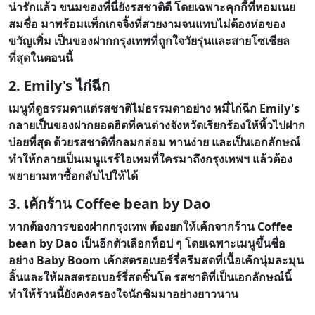
น่ารักแล้ว ขนมของที่นี่ยังรสชาติดี โดยเฉพาะคุกกี้ที่หอมเนย
สมชื่อ มาพร้อมแพ็กเกจจิ้งที่สวยงามจนแทบไม่ต้องห่อของ
ขวัญเพิ่ม เป็นของฝากกรุงเทพที่ถูกใจวัยรุ่นและสายโซเชียล
ที่สุดในตอนนี้
2. Emily's ไก่ฉีก
เมนูที่ดูธรรมดาแต่รสชาติไม่ธรรมดาอย่าง หมี่ไก่ฉีก Emily's
กลายเป็นของฝากยอดฮิตที่คนต่างจังหวัดเรียกร้องให้หิ้วไปฝาก
บ่อยที่สุด ด้วยรสชาติที่กลมกล่อม ทานง่าย และเป็นเอกลักษณ์
ทำให้กลายเป็นเมนูแรร์ไอเทมที่ใครมาถึงกรุงเทพฯ แล้วต้อง
พยายามหาซื้อกลับไปให้ได้
3. เค้กร้าน Coffee bean by Dao
หากต้องการของฝากกรุงเทพ ต้องยกให้เค้กจากร้าน Coffee
bean by Dao เป็นอีกตัวเลือกท็อป ๆ โดยเฉพาะเมนูขึ้นชื่อ
อย่าง Baby Boom เค้กสตรอเบอร์รี่ครีมสดที่เนื้อเค้กนุ่มละมุน
ลิ้นและให้ผลสตรอเบอร์รี่สดชิ้นโต รสชาติที่เป็นเอกลักษณ์นี้
ทำให้ร้านนี้ยังคงครองใจนักชิมมาอย่างยาวนาน