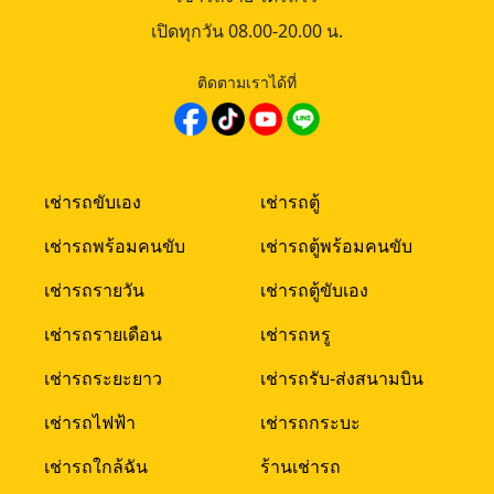
เปิดทุกวัน 08.00-20.00 น.
ติดตามเราได้ที่
6
CK admin
16-07-202
หว้พระ 9 วัด กรุงเทพ เที่ยวอิ่มบุญ เดินทางง่าย ครบ
รถเจ้าบ
แต่ง
ริป ไหว้พระ 9 วัด กทม เสริมสิริมงคลต้อนรับปีใหม่ 2569
เลือกรถงา
เช่ารถขับเอง
เช่ารถตู้
ิ่มใจ เดินทางง่ายด้วยบริการเช่ารถตู้พร้อมคนขับ ครบจบใน 1
หรูและรถว
มพิกัดและเวลาทำการ
แต่งงานข
เช่ารถพร้อมคนขับ
เช่ารถตู้พร้อมคนขับ
เช่ารถรายวัน
เช่ารถตู้ขับเอง
เช่ารถรายเดือน
เช่ารถหรู
เช่ารถระยะยาว
เช่ารถรับ-ส่งสนามบิน
เช่ารถไฟฟ้า
เช่ารถกระบะ
เช่ารถใกล้ฉัน
ร้านเช่ารถ