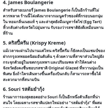
4. James Boulangerie
สำหรับสายเบเกอรี่ James Boulangerie ก็เป็นอีกร้านที่ไม่
ควรพลาด ร้านนี้โด่งดังมากจากเมนูครัวซองต์ที่กรอบนอกนุ่ม
ใน หอมกลิ่นเนยแท้ ๆ และล่าสุดยังมีเมนูทาร์ตไข่ (Egg Tart)
หิ้วกลับต่างจังหวัดไปอุ่นทาน รับรองว่ารสชาติยังดีเหมือนทาน
ที่ร้าน
5. คริสปี้ครีม (Krispy Kreme)
แม้เวลาจะผ่านไปนานแค่ไหน คริสปี้ครีม ก็ยังคงเป็นแชมป์ของ
ฝากกรุงเทพยอดนิยมอันดับต้น ๆ ด้วยความที่สาขาส่วนใหญ่ยัง
กระจุกตัวอยู่ในเขตกรุงเทพฯ และปริมณฑล ทำให้คนต่าง
จังหวัดยังคงชื่นชอบรสชาติ Original Glazed ที่หวานนุ่มเป็น
พิเศษ ยิ่งถ้าใครเดินทางขึ้นเครื่องบินกลับ ก็สามารถหาซื้อได้
สะดวกมากที่สนามบิน
6. Souri รสต้มยำกุ้ง
ร้านมาการองสุดฮอตอย่าง Souri ก็เป็นอีกหนึ่งตัวเลือกที่น่า
สนใจ โดยเฉพาะรสชาติแปลกใหม่อย่าง "รสต้มยำกุ้ง" ที่ผสม