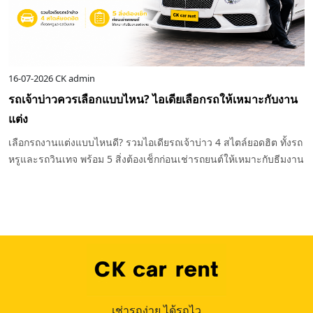
6
CK admin
30-06-202
่ยวในกรุงเทพ-ใกล้กรุงเทพ ไปไหนดี? รวมที่เที่ยว
แจกแพลนไ
ว
ทุกพิกัด
เที่ยวทริปครอบครัวในกรุงเทพฯ พาลูกเที่ยวสนุก ได้เรียนรู้นอก
แจกแพลน ท
น และเสริมพัฒนาการ เดินทางสะดวกสบายใจไปกับบริการเช่า
อิ่มบุญ อ
 car rent
วัน พร้อ
เช่ารถง่าย ได้รถไว