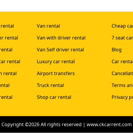
 rental
Van rental
Cheap car
er rental
Van with driver rental
7 seat car
rental
Van Self driver rental
Blog
ar rental
Luxury car rental
Car rent
 rental
Airport transfers
Cancellat
ental
Truck rental
Terms an
rental
Shop car rental
Privacy p
Copyright ©2026 All rights reserved | www.ckcarrent.com