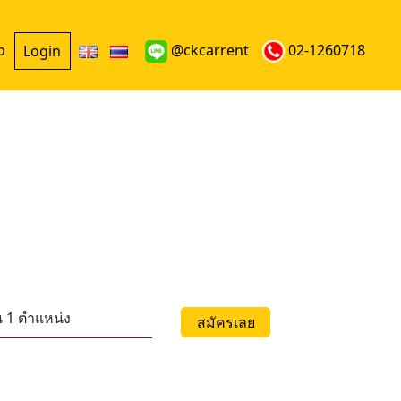
p
@ckcarrent
02-1260718
Login
น 1 ตำแหน่ง
สมัครเลย